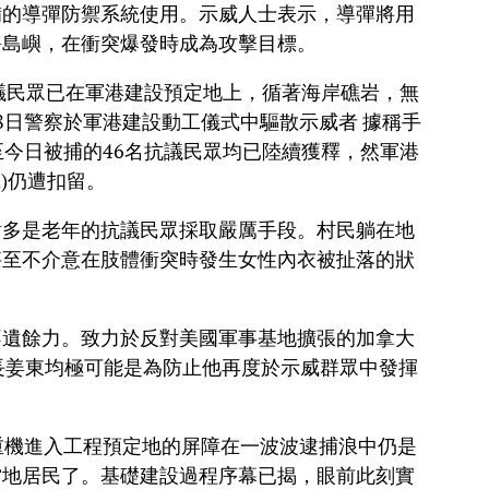
備的導彈防禦系統使用。示威人士表示，導彈將用
靜島嶼，在衝突爆發時成為攻擊目標。
抗議民眾已在軍港建設預定地上，循著海岸礁岩，無
8日警察於軍港建設動工儀式中驅散示威者 據稱手
至今日被捕的46名抗議民眾均已陸續獲釋，然軍港
n)仍遭扣留。
對多是老年的抗議民眾採取嚴厲手段。村民躺在地
甚至不介意在肢體衝突時發生女性內衣被扯落的狀
不遺餘力。致力於反對美國軍事基地擴張的加拿大
扣留村長姜東均極可能是為防止他再度於示威群眾中發揮
重機進入工程預定地的屏障在一波波逮捕浪中仍是
當地居民了。基礎建設過程序幕已揭，眼前此刻實