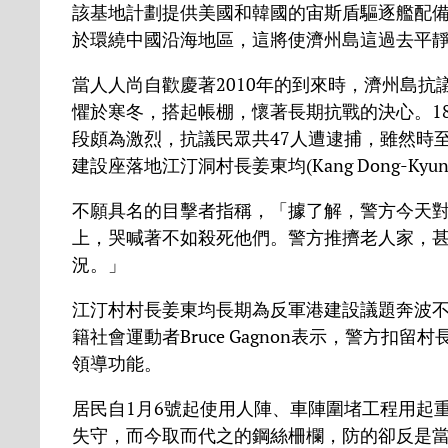
該基地計劃提供美國和韓國的宙斯盾驅逐艦配
於環繞中國沿海地區，這將使濟州島這過去平
當人人尚自歡慶著2010年的到來時，濟州島
懼於寒冬，搭起帳棚，懷著長期抗戰的決心。1
段頗為激烈，抗議民眾共47人遭逮捕，雖然時
建設座落地江汀洞村長姜東均(Kang Dong-Kyu
不願具名的目擊者指稱，「據了解，警方今天
上，哭喊著不如殺死他們。警方推擠老人家，
況。」
江汀村村長姜東均長期為反軍港建設議題奔波
籍社會運動者Bruce Gagnon表示，警方
領導功能。
居民自1月6號起使用人陣、車陣圍堵工程用起
失守，而今取而代之的鋼絲柵欄，防的卻反是