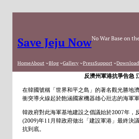
No War Base on the
Save Jeju Now
Home
About
Blog
Gallery
Press
Support
Download
反濟州軍港抗爭告急 
在韓國號稱「世界和平之島」的著名觀光勝地濟州島
衝突導火線起於飽涵國家機器雄心壯志的海軍
韓政府對此海軍基地建設之倡議始於2007年
(2009)年11月韓政府做出「建設軍港」最
抗到底。