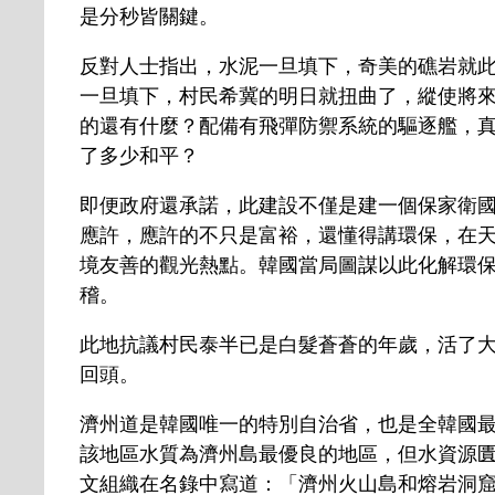
是分秒皆關鍵。
反對人士指出，水泥一旦填下，奇美的礁岩就
一旦填下，村民希冀的明日就扭曲了，縱使將
的還有什麼？配備有飛彈防禦系統的驅逐艦，
了多少和平？
即便政府還承諾，此建設不僅是建一個保家衛
應許，應許的不只是富裕，還懂得講環保，在
境友善的觀光熱點。韓國當局圖謀以此化解環
稽。
此地抗議村民泰半已是白髮蒼蒼的年歲，活了
回頭。
濟州道是韓國唯一的特別自治省，也是全韓國最
該地區水質為濟州島最優良的地區，但水資源匱
文組織在名錄中寫道：「濟州火山島和熔岩洞窟共