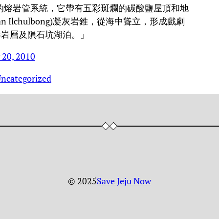
最精緻的熔岩管系統，它帶有五彩斑爛的碳酸鹽屋頂和地
 Ilchulbong)凝灰岩錐，從海中聳立，形成戲劇
形岩層及隕石坑湖泊。」
 20, 2010
ncategorized
© 2025
Save Jeju Now