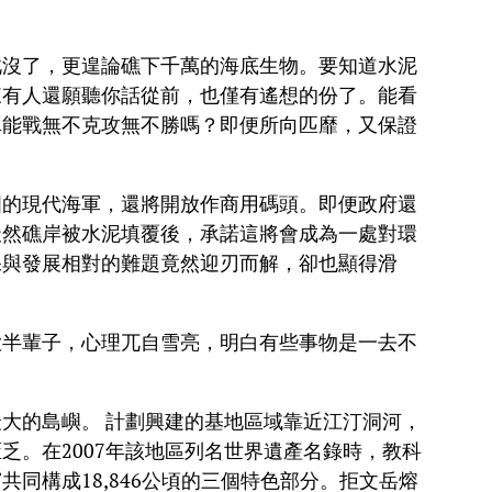
此沒了，更遑論礁下千萬的海底生物。要知道水泥
來有人還願聽你話從前，也僅有遙想的份了。能看
真能戰無不克攻無不勝嗎？即便所向匹靡，又保證
國的現代海軍，還將開放作商用碼頭。即便政府還
天然礁岸被水泥填覆後，承諾這將會成為一處對環
保與發展相對的難題竟然迎刃而解，卻也顯得滑
大半輩子，心理兀自雪亮，明白有些事物是一去不
大的島嶼。 計劃興建的基地區域靠近江汀洞河，
乏。在2007年該地區列名世界遺產名錄時，教科
同構成18,846公頃的三個特色部分。拒文岳熔