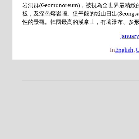
岩洞群(Geomunoreum)，被視為全世界
板，及深色熔岩牆。堡壘般的城山日出(Seongsan
性的景觀。韓國最高的漢拿山，有著瀑布、多
January
In
English
, 
U