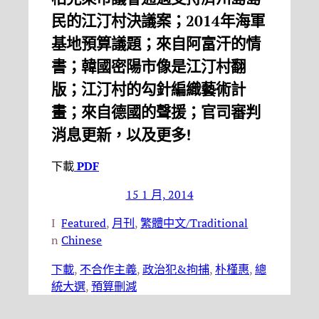
民的江汀村決議案；2014年海軍
基地預算議題；來自阿富汗的情
書；韓國密陽市像是江汀村翻
版；江汀村的勾針編織藝術計
畫；來自德國的聲援；官司審判
消息更新，以及更多!
下載
PDF
15 1 月, 2014
I
Featured
, 
月刊
, 
繁體中文/Traditional
n
Chinese
下載
, 
不合作主義
, 
政治犯&拘捕
, 
朴槿惠
, 
總
統大選
, 
預算刪減