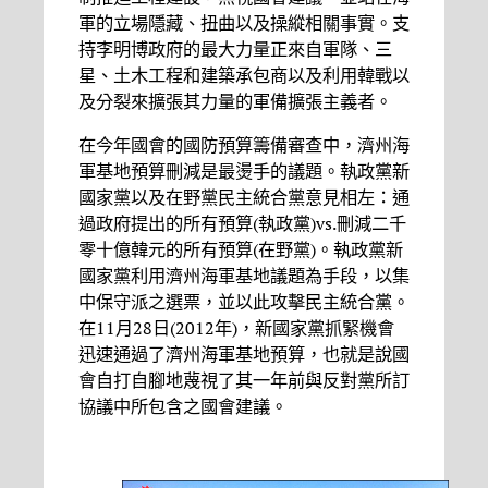
軍的立場隱藏、扭曲以及操縱相關事實。支
持李明博政府的最大力量正來自軍隊、三
星、土木工程和建築承包商以及利用韓戰以
及分裂來擴張其力量的軍備擴張主義者。
在今年國會的國防預算籌備審查中，濟州海
軍基地預算刪減是最燙手的議題。執政黨新
國家黨以及在野黨民主統合黨意見相左：通
過政府提出的所有預算(執政黨)vs.刪減二千
零十億韓元的所有預算(在野黨)。執政黨新
國家黨利用濟州海軍基地議題為手段，以集
中保守派之選票，並以此攻擊民主統合黨。
在11月28日(2012年)，新國家黨抓緊機會
迅速通過了濟州海軍基地預算，也就是說國
會自打自腳地蔑視了其一年前與反對黨所訂
協議中所包含之國會建議。