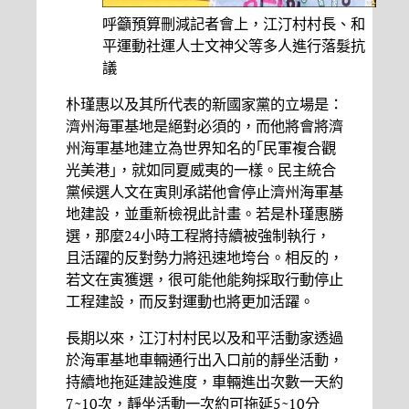
呼籲預算刪減記者會上，江汀村村長、和
平運動社運人士文神父等多人進行落髮抗
議
朴瑾惠以及其所代表的新國家黨的立場是：
濟州海軍基地是絕對必須的，而他將會將濟
州海軍基地建立為世界知名的｢民軍複合觀
光美港｣，就如同夏威夷的一樣。民主統合
黨候選人文在寅則承諾他會停止濟州海軍基
地建設，並重新檢視此計畫。若是朴瑾惠勝
選，那麼24小時工程將持續被強制執行，
且活躍的反對勢力將迅速地垮台。相反的，
若文在寅獲選，很可能他能夠採取行動停止
工程建設，而反對運動也將更加活躍。
長期以來，江汀村村民以及和平活動家透過
於海軍基地車輛通行出入口前的靜坐活動，
持續地拖延建設進度，車輛進出次數一天約
7~10次，靜坐活動一次約可拖延5~10分