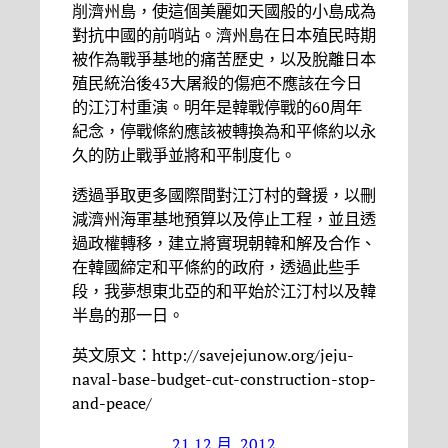
削濟州島，使這個美麗如天國般的小島成為
對抗中國的前哨站。濟州島在日本殖民時期
被作為戰爭基地的痛苦歷史，以及脫離日本
殖民統治後43大屠殺的傷疤不應該在今日
的江汀村重演。明年是韓戰停戰的60周年
紀念，停戰條約應該被轉換為和平條約以永
久的防止戰爭並將和平制度化。
透過爭取更多國際間對江汀村的聲援，以刪
減濟州海軍基地預算以及停止工程，並且透
過政權轉移，建立將實現朝韓和解及合作、
在韓國締定和平條約的政府，透過此些手
段，我夢想東北亞的和平始於江汀村以及韓
半島的那一日。
英文原文：http://savejejunow.org/jeju-
naval-base-budget-cut-construction-stop-
and-peace/
21 12 月, 2012