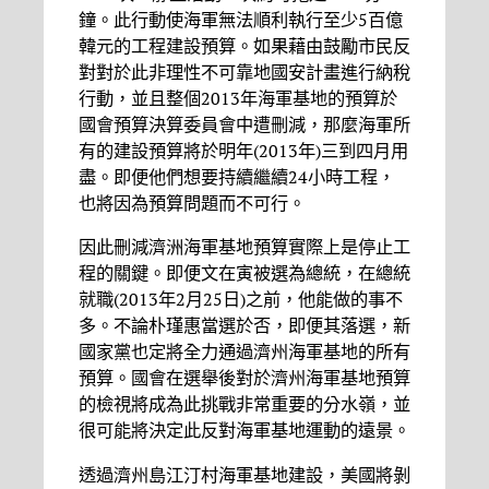
鐘。此行動使海軍無法順利執行至少5百億
韓元的工程建設預算。如果藉由鼓勵市民反
對對於此非理性不可靠地國安計畫進行納稅
行動，並且整個2013年海軍基地的預算於
國會預算決算委員會中遭刪減，那麼海軍所
有的建設預算將於明年(2013年)三到四月用
盡。即便他們想要持續繼續24小時工程，
也將因為預算問題而不可行。
因此刪減濟洲海軍基地預算實際上是停止工
程的關鍵。即便文在寅被選為總統，在總統
就職(2013年2月25日)之前，他能做的事不
多。不論朴瑾惠當選於否，即便其落選，新
國家黨也定將全力通過濟州海軍基地的所有
預算。國會在選舉後對於濟州海軍基地預算
的檢視將成為此挑戰非常重要的分水嶺，並
很可能將決定此反對海軍基地運動的遠景。
透過濟州島江汀村海軍基地建設，美國將剝