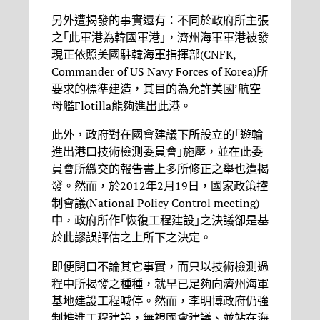
另外遭揭發的事實還有：不同於政府所主張
之｢此軍港為韓國軍港｣，濟州海軍軍港被發
現正依照美國駐韓海軍指揮部(CNFK,
Commander of US Navy Forces of Korea)所
要求的標準建造，其目的為允許美國’航空
母艦Flotilla能夠進出此港。
此外，政府對在國會建議下所設立的｢遊輪
進出港口技術檢測委員會｣施壓，並在此委
員會所繳交的報告書上多所修正之舉也遭揭
發。然而，於2012年2月19日，國家政策控
制會議(National Policy Control meeting)
中，政府所作｢恢復工程建設｣之決議卻是基
於此謬誤評估之上所下之決定。
即便閉口不論其它事實，而只以技術檢測過
程中所揭發之種種，就早已足夠向濟州海軍
基地建設工程喊停。然而，李明博政府仍強
制推進工程建設，無視國會建議、並站在海