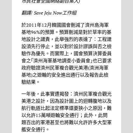
市民社會全國網絡
副召集人
)
翻譯
/ Save Jeju Now
工作組
於2011年12月韓國國會刪減了濟州島海軍
基地96%的預算。預算刪減是對於草率的基
地設計之譴責，此舉強烈的表達了：工程建
設須先行停止，並以對於設計謬誤與否之檢
驗作為優先。而實際上，國會預算決算委員
會之｢濟州海軍基地調查小委員會｣也已要求
政府驗證濟州民軍複合觀光美港(濟洲海軍
基地)之遊輪的安全進出通行以及報告此檢
驗結果。
一年後，此事實遭揭發：濟州民軍複合觀光
美港之設計，因為設計圖上的迴轉腹地以及
航行軌道比起法定標準還要狹小之原因，難
以允許15萬噸遊輪安全通行；此外，此問
題百出的軍港甚至也將難以允許許多大型軍
艦安全通行。