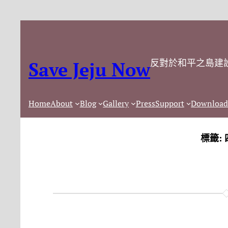
反對於和平之島建
Save Jeju Now
Home
About
Blog
Gallery
Press
Support
Download
標籤: