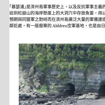
｢慕瑟浦｣是濟州島軍事歷史上，以及反抗軍事主義
迫到松嶽山的海岸懸崖上的大洞穴中存放魚雷，用
預期與同盟軍之對峙而在濟州島廣泛大量的軍備建
鄰近處，有一座廢棄的 Alddreu空軍基地，也是