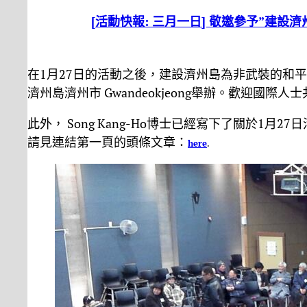
[活動快報: 三月一日] 敬邀參予”建
在1月27日的活動之後，建設濟州島為非武裝的和平
濟州島濟州市 Gwandeokjeong舉辦。歡迎國際
此外， Song Kang-Ho博士已經寫下了關於1
請見連結第一頁的頭條文章：
here
.