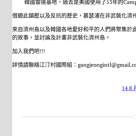
韓國雷達基地，過去是美國使用了53年的Camp 
借鏡此鎮壓以及反抗的歷史，慕瑟浦在非武裝化濟
來自濟州島以及韓國各地愛好和平的人們將聚集於
的故事，並討論及計畫非武裝化濟州島。
加入我們吧!!!
詳情請聯絡江汀村國際組：gangjeongintl@gmail.c
14 8 