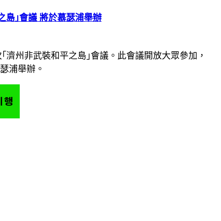
之島｣會議 將於慕瑟浦舉辦
三次｢濟州非武裝和平之島｣會議。此會議開放大眾參加，
慕瑟浦舉辦。