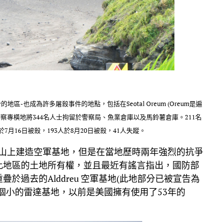
的地區-也成為許多屠殺事件的地點，包括在Seotal Oreum (Oreum是遍
察專橫地將344名人士拘留於警察局、魚業倉庫以及馬鈴薯倉庫。211名
月16日被殺，193人於8月20日被殺，41人失蹤。
松嶽山上建造空軍基地，但是在當地歷時兩年強烈的抗爭
此地區的土地所有權，並且最近有謠言指出，國防部
過去的Alddreu 空軍基地(此地部分已被宣告為
個小的雷達基地，以前是美國擁有使用了53年的