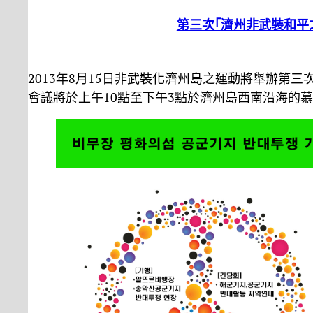
第三次｢濟州非武裝和平
2013年8月15日非武裝化濟州島之運動將舉辦第
會議將於上午10點至下午3點於濟州島西南沿海的