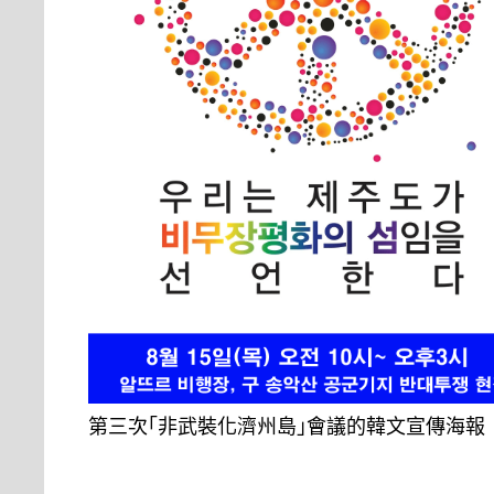
第三次｢非武裝化濟州島｣會議的韓文宣傳海報