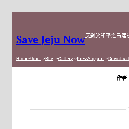
反對於和平之島建
Save Jeju Now
Home
About
Blog
Gallery
Press
Support
Download
作者