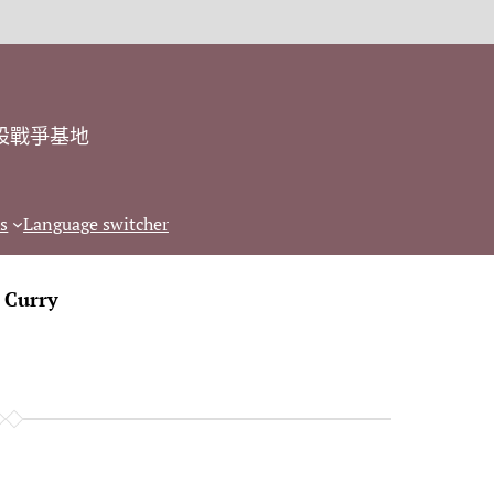
設戰爭基地
s
Language switcher
:
Curry