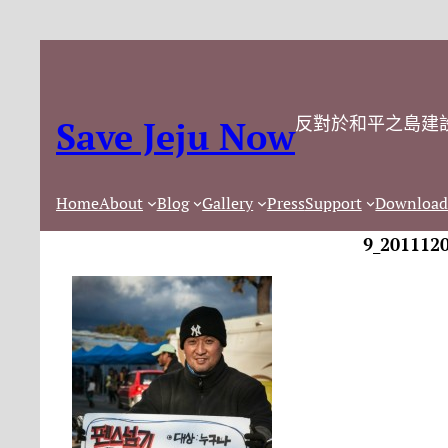
反對於和平之島建
Save Jeju Now
Home
About
Blog
Gallery
Press
Support
Download
9_201112