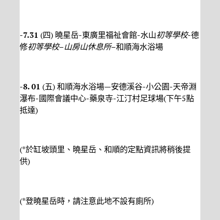
-7.31
(四) 曉星岳-東廣里福祉會館-水山
初等學校
-德
修
初等學校
–
山房山休息所
–
和順海水浴場
-8. 01
(五) 和順海水浴場—安德溪谷-小公園-天帝淵
瀑布-國際會議中心-藥泉寺-江汀村足球場(下午5點
抵達)
(*於缸坡頭里、曉星岳、和順的定點資訊將稍後提
供)
(*登曉星岳時，請注意此地不設有廁所)