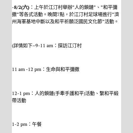
-8/2(
六
)
：上午於江汀村舉辦”人的鎖鏈”、”和平彌
撒”等各式活動。晚間7點，於江汀村足球場進行”濟
州海軍基地中斷以及和平祈願泛國民文化節”活動。
(詳情如下–9-11 am：探訪江汀村
11 am -12 pm：生命與和平彌撒
12-1 pm：人的鎖鏈(手牽手護和平)活動、繫和平緞
帶活動
1-2 pm：午餐