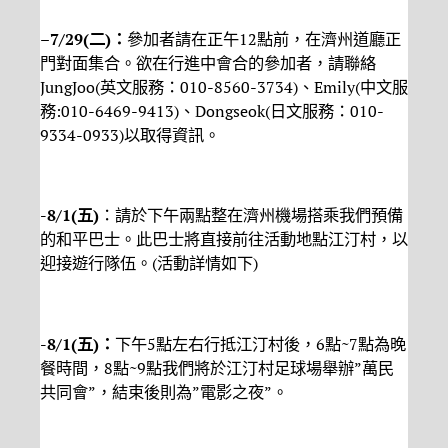
–
7/29(
二
)
：
參加者請在正午12點前，在濟州道廳正
門對面集合。欲在行進中會合的參加者，請聯絡
JungJoo(英文服務：010-8560-3734)、Emily(中文服
務:010-6469-9413)、Dongseok(日文服務：010-
9334-0933)以取得資訊。
-8/1(
五
)
：請於下午兩點整在濟州機場搭乘我們預備
的和平巴士。此巴士將直接前往活動地點江汀村，以
迎接遊行隊伍。(活動詳情如下)
-8/1(
五
)
：
下午5點左右行抵江汀村後，6點~7點為晚
餐時間，8點~9點我們將於江汀村足球場舉辦”萬民
共同會”，結束後則為”電影之夜”。