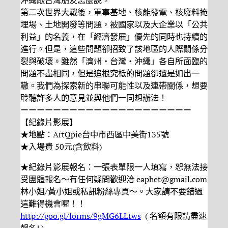
沖繩跟台灣朋友怎麼說。
第二次世界大戰後，軍事基地、核能發電、核廢料掩
埋場、土地開發等問題，被國家以及大企業以「公共
利益」的名義，在「經濟發展」優先的同時也持續的
進行。但是，這些問題卻招致了該地區的人際關係分
裂與破壞。雖然「濟州‧台灣‧沖繩」各自所面臨的
問題不盡相同，但是追根究柢的問題卻還是如出一
轍。我們為探索新的串聯可能性以及連帶關係，想要
聆聽許多人的意見並與他們一同想辦法！
ーーーーーーーーーーーーーーーーーーーーー
【紀錄片影展】
★地點：ArtQpie台中市西區中美街135號
★入場費 50元(含飲料)
★紀錄片影展報名：一張表單限一人填寫，恕無法接
受團體報名～有任何疑問歡迎洽 eaphet@gmail.com
林小姐/黃小姐或私訊粉絲專頁～。大家請不要錯過
這難得機會喔！！
http://goo.gl/forms/9gMG6LLtws
( 名額有限請盡速