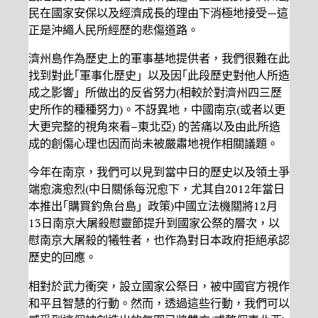
民在國家安保以及經濟成長的理由下消極地接受—這
正是沖繩人民所經歷的悲傷道路。
濟州島作為歷史上的軍事基地提供者，我們很難在此
找到對此｢軍事化歷史」以及因｢此段歷史對他人所造
成之影響」所做出的反省努力(相較於對濟州四三歷
史所作的種種努力)。不訝異地，中國南京(或者以更
大更完整的視角來看–東北亞) 的苦痛以及由此所造
成的創傷心理也因而尚未被嚴肅地視作相關議題。
今年在南京，我們可以見到當中日的歷史以及領土爭
端愈演愈烈(中日關係每況愈下，尤其自2012年當日
本推出｢購買釣魚台島」政策)中國立法機關將12月
13日南京大屠殺慰靈節提升到國家公祭的層次，以
慰南京大屠殺的犧牲者，也作為對日本政府拒絕承認
歷史的回應。
相對於武力衝突，設立國家公祭日，被中國官方視作
和平且智慧的行動。然而，透過這些行動，我們可以