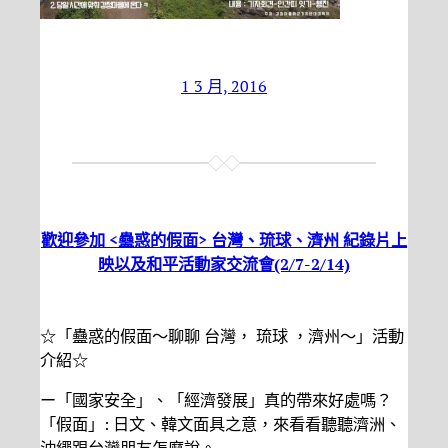
1 3 月, 2016
歡迎參加 <蠱惑的假面> 台灣、琉球、濟州 紀錄片上
映以及和平活動家交流會(2/7-2/14)
☆「蠱惑的假面～聊聊 台灣， 琉球 ，濟州～」活動
介紹☆
ー「國家安全」、「經濟發展」真的帶來好處嗎？
「假面」: 日文、韓文面具之意，來看看聽聽濟洲、