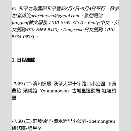
Ps.
和平之海國際和平營於
8
月
3
日
~8
月
6
日舉行，欲參
加者請洽
peaceforsea@gmail.com
，歡迎電洽
JungJoo(
韓文服務：
010-8560-3734)
、
Emily(
中文、英
文服務
:010-6469-9413)
、
Dongseok(
日文服務：
010-
9334-0933)
。
3.
日程細節
-7.29
(二) 濟州道廳-漢拏大學十字路口小公園-下貴
農協-殯儀館- Youngmowon -古城里運動場-缸坡頭
里
-7.30
(三) 缸坡頭里-流水岩里小公園- Saemangreu
研修院-曉星岳