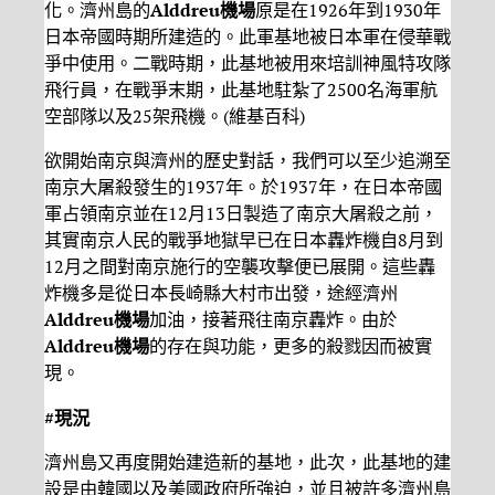
化。濟州島的
Alddreu
機場
原是在1926年到1930年
日本帝國時期所建造的。此軍基地被日本軍在侵華戰
爭中使用。二戰時期，此基地被用來培訓神風特攻隊
飛行員，在戰爭末期，此基地駐紮了2500名海軍航
空部隊以及25架飛機。(維基百科)
欲開始南京與濟州的歷史對話，我們可以至少追溯至
南京大屠殺發生的1937年。於1937年，在日本帝國
軍占領南京並在12月13日製造了南京大屠殺之前，
其實南京人民的戰爭地獄早已在日本轟炸機自8月到
12月之間對南京施行的空襲攻擊便已展開。這些轟
炸機多是從日本長崎縣大村市出發，途經濟州
Alddreu
機場
加油，接著飛往南京轟炸。由於
Alddreu
機場
的存在與功能，更多的殺戮因而被實
現。
#
現況
濟州島又再度開始建造新的基地，此次，此基地的建
設是由韓國以及美國政府所強迫，並且被許多濟州島