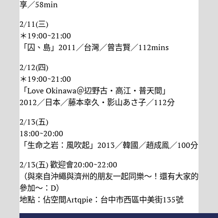
享／58min
2/11(三)
＊19:00~21:00
「囚、島」2011／台灣／曾吉賢／112mins
2/12(四)
＊19:00~21:00
「Love Okinawa＠辺野古・高江・普天間」
2012／日本／藤本幸久・影山あさ子／112分
2/13(五)
18:00~20:00
「生命之岩：風吹起」2013／韓國／趙成鳯／100分
2/13(五) 歡迎會20:00~22:00
（與來自沖繩與濟州的朋友一起同樂～！還有大家的
參加～：D）
地點：佔空間Artqpie：台中市西區中美街135號