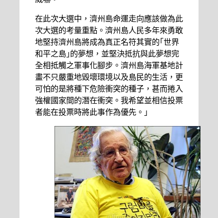
在此次大選中，濟州島命運走向應該做為此
次大選的考量重點。濟州島人民多年來勇敢
地堅持濟州島將成為真正名符其實的｢世界
和平之島｣的夢想，並堅決抵抗與此夢想完
全相抵觸之軍事化腳步。濟州島海軍基地計
畫不只嚴重地毀壞環境以及島民的生活，更
可怕的是將種下危險衝突的種子，甚而捲入
強權國家間的潛在衝突。我希望並相信投票
者能在投票時將此事作為優先。｣