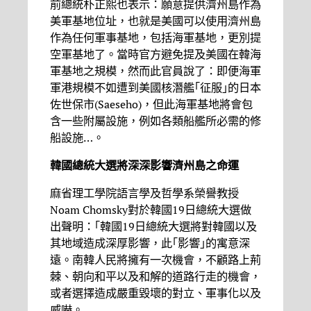
前總統朴正熙也表示：願意提供濟州島作為
美軍基地位址，也就是美國可以使用濟州島
作為任何軍事基地，包括海軍基地，更別提
空軍基地了。當時官方避免提及美國在韓海
軍基地之規模，然而此官員說了：即便海軍
軍港規模不如遭到美國核潛艦｢征服｣的日本
佐世保市(Saeseho)，但此海軍基地將會包
含一些附屬設施，例如各類船艦所必需的修
船設施…。
韓國總統大選將深深影響濟州島之命運
麻省理工學院語言學及哲學系榮譽教授
Noam Chomsky對於韓國19日總統大選做
出聲明：｢韓國19日總統大選將對韓國以及
其地域造成深厚影響，此｢影響｣的寓意深
遠。南韓人民將擁有一次機會，不顧路上荊
棘、朝向和平以及和解的道路行走的機會，
或者選擇造成嚴重毀壞的對立、軍事化以及
威嚇。