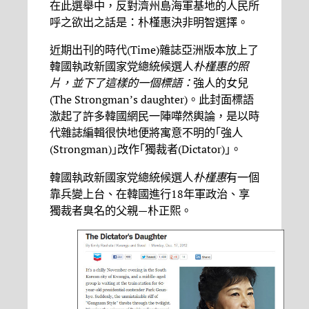
在此選舉中，反對濟州島海軍基地的人民所
呼之欲出之話是：朴槿惠決非明智選擇。
近期出刊的時代(Time)雜誌亞洲版本放上了
韓國執政新國家党總統候選人
朴槿惠的照
片，並下了這樣的一個標語：
強人的女兒
(The Strongman’s daughter)。此封面標語
激起了許多韓國網民一陣嘩然輿論，是以時
代雜誌編輯很快地便將寓意不明的｢強人
(Strongman)｣改作｢獨裁者(Dictator)｣。
韓國執政新國家党總統候選人
朴槿惠
有一個
靠兵變上台、在韓國進行18年軍政治、享
獨裁者臭名的父親—朴正熙。